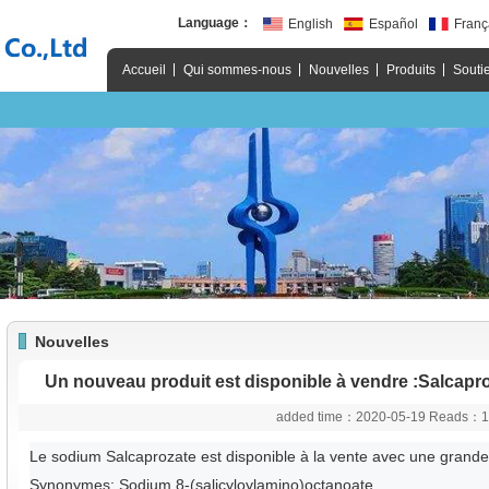
Language：
English
Español
Franç
Accueil
Qui sommes-nous
Nouvelles
Produits
Souti
Nouvelles
Un nouveau produit est disponible à vendre :Salcap
added time：2020-05-19 Reads：
Le sodium Salcaprozate est disponible à la vente avec une grande
Synonymes: Sodium 8-(salicyloylamino)octanoate