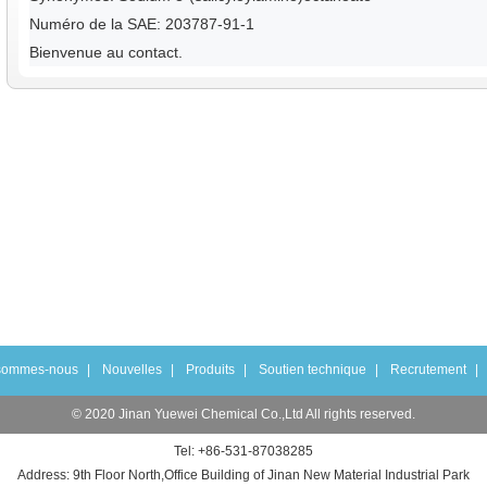
Numéro de la SAE: 203787-91-1
Bienvenue au contact.
sommes-nous
|
Nouvelles
|
Produits
|
Soutien technique
|
Recrutement
|
© 2020 Jinan Yuewei Chemical Co.,Ltd All rights reserved.
Tel: +86-531-87038285
Address: 9th Floor North,Office Building of Jinan New Material Industrial Park