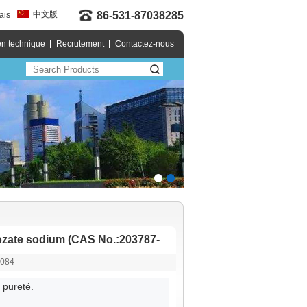
中文版
86-531-87038285
ais
en technique
Recrutement
Contactez-nous
rozate sodium (CAS No.:203787-
1084
 pureté.